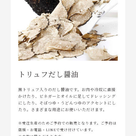
コンテンツ
アクセス
ご予約・お問い合わせ
tel. 048-972-5429
受付時間 11:30～14:00／18:00～22:30
トリュフだし醤油
黒トリュフ入りのだし醬油です。お肉や冷奴に直接
かけたり、ビネガーとオイルに足してドレッシング
にしたり、そばつゆ・うどんつゆのアクセントにし
たり。さまざまな用途にお使いいただけます。
※受注生産のためご予約での販売となります。ご予約は
店頭・お電話・LINEで受け付けています。